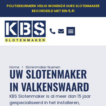
POLITIEKEURMERK VEILIG WONEN
24 UURS SLOTENMAKER
BEOORDEELD MET EEN 9,4!
WOON VEILIG SCAN
WAT DOEN WE
WAAROM KBS?
OFFERTE AANVRAGEN
Home
Slotenmaker Nuenen
UW SLOTENMAKER
IN VALKENSWAARD
KBS Slotenmaker is al meer dan 15 jaar
gespecialiseerd in het installeren,