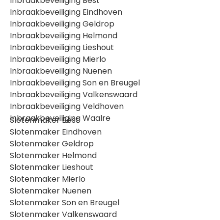
Inbraakbeveiliging Best
Inbraakbeveiliging Eindhoven
Inbraakbeveiliging Geldrop
Inbraakbeveiliging Helmond
Inbraakbeveiliging Lieshout
Inbraakbeveiliging Mierlo
Inbraakbeveiliging Nuenen
Inbraakbeveiliging Son en Breugel
Inbraakbeveiliging Valkenswaard
Inbraakbeveiliging Veldhoven
Inbraakbeveiliging Waalre
Slotenmaker Best
Slotenmaker Eindhoven
Slotenmaker Geldrop
Slotenmaker Helmond
Slotenmaker Lieshout
Slotenmaker Mierlo
Slotenmaker Nuenen
Slotenmaker Son en Breugel
Slotenmaker Valkenswaard