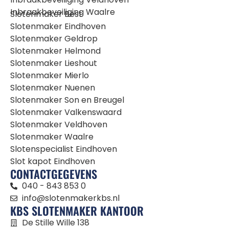
Inbraakbeveiliging Waalre
Slotenmaker Best
Slotenmaker Eindhoven
Slotenmaker Geldrop
Slotenmaker Helmond
Slotenmaker Lieshout
Slotenmaker Mierlo
Slotenmaker Nuenen
Slotenmaker Son en Breugel
Slotenmaker Valkenswaard
Slotenmaker Veldhoven
Slotenmaker Waalre
Slotenspecialist Eindhoven
Slot kapot Eindhoven
CONTACTGEGEVENS
040 - 843 853 0
info@slotenmakerkbs.nl
KBS SLOTENMAKER KANTOOR
De Stille Wille 138