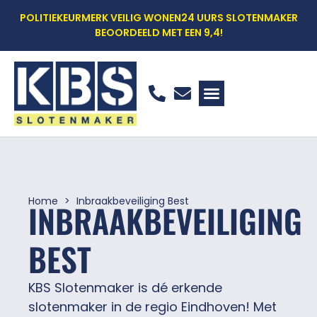
POLITIEKEURMERK VEILIG WONEN
24 UURS SLOTENMAKER
BEOORDEELD MET EEN 9,4!
WOON VEILIG SCAN
WAT DOEN WE
WAAROM KBS?
OFFERTE AANVRAGEN
Home
Inbraakbeveiliging Best
INBRAAKBEVEILIGING
BEST
KBS Slotenmaker is dé erkende
slotenmaker in de regio Eindhoven! Met