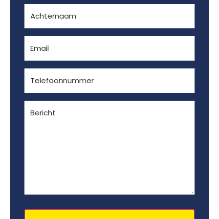
Achternaam
(Vereist)
E-
mailadres
(Vereist)
Telefoon
(Vereist)
Bericht