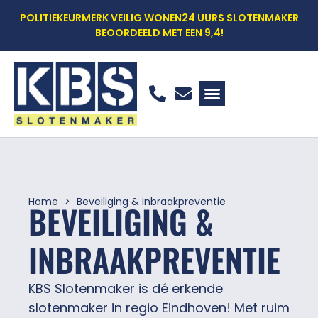
POLITIEKEURMERK VEILIG WONEN
24 UURS SLOTENMAKER
BEOORDEELD MET EEN 9,4!
WOON VEILIG SCAN
WAT DOEN WE
WAAROM KBS?
OFFERTE AANVRAGEN
Home
Beveiliging & inbraakpreventie
BEVEILIGING &
INBRAAKPREVENTIE
KBS Slotenmaker is dé erkende
slotenmaker in regio Eindhoven! Met ruim