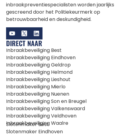
inbraakpreventiespecialisten worden jaarlijks
gescreend door het Politiekeurmerk op
betrouwbaarheid en deskundigheid.
DIRECT NAAR
Inbraakbeveiliging Best
Inbraakbeveiliging Eindhoven
Inbraakbeveiliging Geldrop
Inbraakbeveiliging Helmond
Inbraakbeveiliging Lieshout
Inbraakbeveiliging Mierlo
Inbraakbeveiliging Nuenen
Inbraakbeveiliging Son en Breugel
Inbraakbeveiliging Valkenswaard
Inbraakbeveiliging Veldhoven
Inbraakbeveiliging Waalre
Slotenmaker Best
Slotenmaker Eindhoven